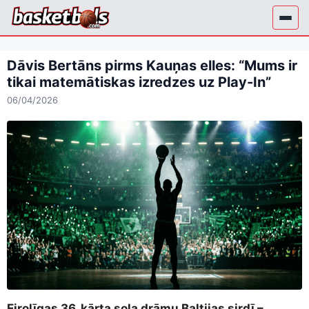
Skip
to
content
Dāvis Bertāns pirms Kauņas elles: “Mums ir
tikai matemātiskas izredzes uz Play-In”
06/04/2026
Eirolīgas 36. kārta sola drāmu Baltijas sirdī –