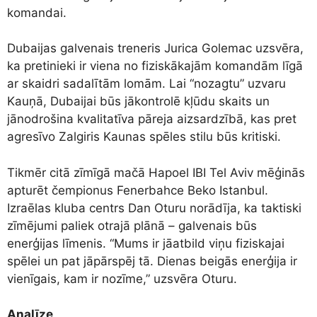
komandai.
Dubaijas galvenais treneris Jurica Golemac uzsvēra,
ka pretinieki ir viena no fiziskākajām komandām līgā
ar skaidri sadalītām lomām. Lai “nozagtu” uzvaru
Kauņā, Dubaijai būs jākontrolē kļūdu skaits un
jānodrošina kvalitatīva pāreja aizsardzībā, kas pret
agresīvo Zalgiris Kaunas spēles stilu būs kritiski.
Tikmēr citā zīmīgā mačā Hapoel IBI Tel Aviv mēģinās
apturēt čempionus Fenerbahce Beko Istanbul.
Izraēlas kluba centrs Dan Oturu norādīja, ka taktiski
zīmējumi paliek otrajā plānā – galvenais būs
enerģijas līmenis. “Mums ir jāatbild viņu fiziskajai
spēlei un pat jāpārspēj tā. Dienas beigās enerģija ir
vienīgais, kam ir nozīme,” uzsvēra Oturu.
Analīze