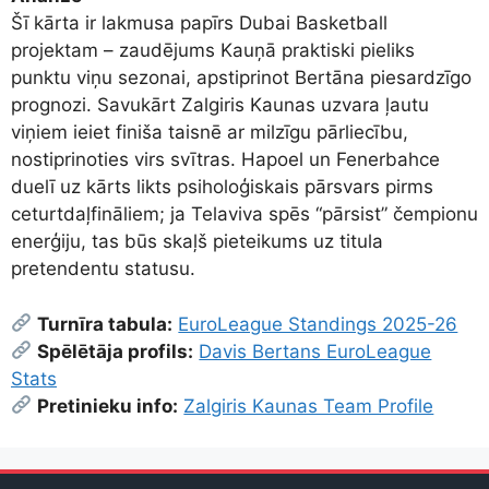
Šī kārta ir lakmusa papīrs Dubai Basketball
projektam – zaudējums Kauņā praktiski pieliks
punktu viņu sezonai, apstiprinot Bertāna piesardzīgo
prognozi. Savukārt Zalgiris Kaunas uzvara ļautu
viņiem ieiet finiša taisnē ar milzīgu pārliecību,
nostiprinoties virs svītras. Hapoel un Fenerbahce
duelī uz kārts likts psiholoģiskais pārsvars pirms
ceturtdaļfināliem; ja Telaviva spēs “pārsist” čempionu
enerģiju, tas būs skaļš pieteikums uz titula
pretendentu statusu.
Turnīra tabula:
EuroLeague Standings 2025-26
Spēlētāja profils:
Davis Bertans EuroLeague
Stats
Pretinieku info:
Zalgiris Kaunas Team Profile