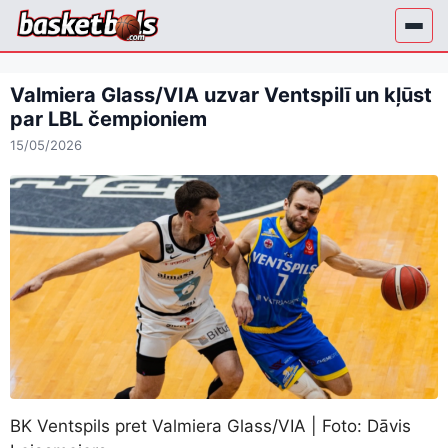
Skip
to
content
Valmiera Glass/VIA uzvar Ventspilī un kļūst
par LBL čempioniem
15/05/2026
BK Ventspils pret Valmiera Glass/VIA | Foto: Dāvis