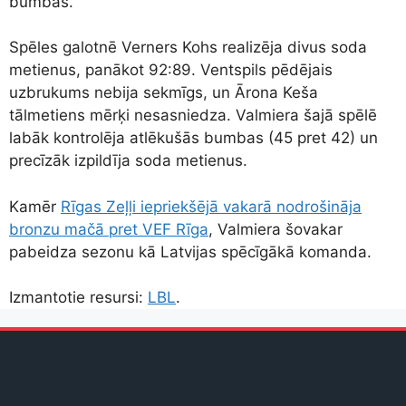
bumbas.
Spēles galotnē Verners Kohs realizēja divus soda
metienus, panākot 92:89. Ventspils pēdējais
uzbrukums nebija sekmīgs, un Ārona Keša
tālmetiens mērķi nesasniedza. Valmiera šajā spēlē
labāk kontrolēja atlēkušās bumbas (45 pret 42) un
precīzāk izpildīja soda metienus.
Kamēr
Rīgas Zeļļi iepriekšējā vakarā nodrošināja
bronzu mačā pret VEF Rīga
, Valmiera šovakar
pabeidza sezonu kā Latvijas spēcīgākā komanda.
Izmantotie resursi:
LBL
.