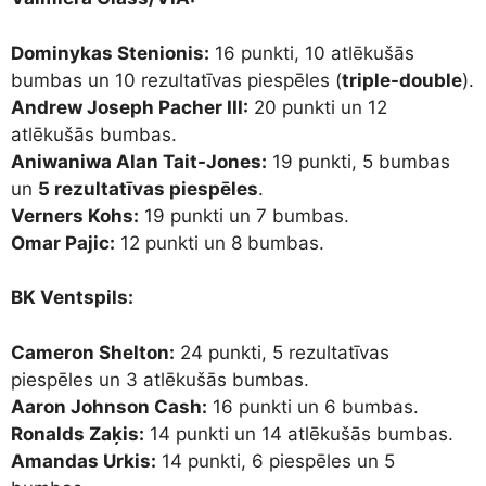
Dominykas Stenionis:
16 punkti, 10 atlēkušās
bumbas un 10 rezultatīvas piespēles (
triple-double
).
Andrew Joseph Pacher III:
20 punkti un 12
atlēkušās bumbas.
Aniwaniwa Alan Tait-Jones:
19 punkti, 5 bumbas
un
5 rezultatīvas piespēles
.
Verners Kohs:
19 punkti un 7 bumbas.
Omar Pajic:
12 punkti un 8 bumbas.
BK Ventspils:
Cameron Shelton:
24 punkti, 5 rezultatīvas
piespēles un 3 atlēkušās bumbas.
Aaron Johnson Cash:
16 punkti un 6 bumbas.
Ronalds Zaķis:
14 punkti un 14 atlēkušās bumbas.
Amandas Urkis:
14 punkti, 6 piespēles un 5