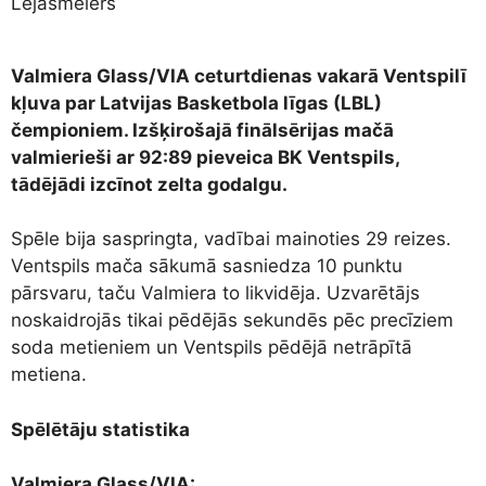
Lejasmeiers
Valmiera Glass/VIA ceturtdienas vakarā Ventspilī
kļuva par Latvijas Basketbola līgas (LBL)
čempioniem. Izšķirošajā finālsērijas mačā
valmierieši ar 92:89 pieveica BK Ventspils,
tādējādi izcīnot zelta godalgu.
Spēle bija saspringta, vadībai mainoties 29 reizes.
Ventspils mača sākumā sasniedza 10 punktu
pārsvaru, taču Valmiera to likvidēja. Uzvarētājs
noskaidrojās tikai pēdējās sekundēs pēc precīziem
soda metieniem un Ventspils pēdējā netrāpītā
metiena.
Spēlētāju statistika
Valmiera Glass/VIA: