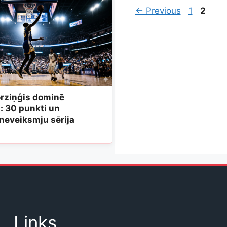
Page
Page
←
Previous
1
2
orziņģis dominē
: 30 punkti un
neveiksmju sērija
Links