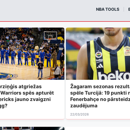
m
NBA TOOLS
rziņģis atgriežas
Žagaram sezonas rezult
i Warriors spēs apturēt
spēle Turcijā: 19 punkti 
ericks jauno zvaigzni
Fenerbahçe no pārsteid
gg?
zaudējuma
22/03/2026