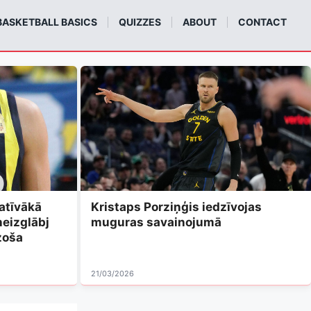
BASKETBALL BASICS
QUIZZES
ABOUT
CONTACT
atīvākā
Kristaps Porziņģis iedzīvojas
neizglābj
muguras savainojumā
zoša
21/03/2026