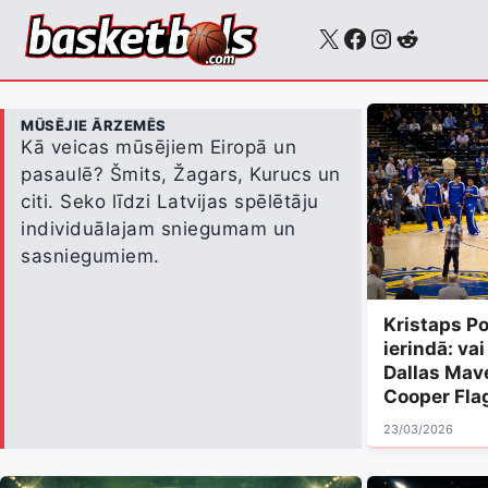
Skip
X
Facebook
Instagra
Reddit
to
content
MŪSĒJIE ĀRZEMĒS
Kā veicas mūsējiem Eiropā un
pasaulē? Šmits, Žagars, Kurucs un
citi. Seko līdzi Latvijas spēlētāju
individuālajam sniegumam un
sasniegumiem.
Kristaps Po
ierindā: va
Dallas Mav
Cooper Fla
23/03/2026