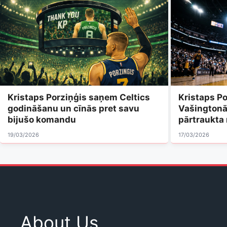
Kristaps Porziņģis saņem Celtics
Kristaps P
godināšanu un cīnās pret savu
Vašingtonā
bijušo komandu
pārtraukta 
19/03/2026
17/03/2026
About Us