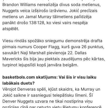
Brandon Williams nerealizēja divus soda metienus,
Nuggets veica izšķirošo izrāvienu. Jokić precīzais
metiens un Jamal Murray tālmetiens palīdzēja
panākt drošo 138:128, ko viesi vairs nespēja
atspēlēt.
Viesu rindās spožāko sniegumu demonstrēja drafta
pirmais numurs Cooper Flagg, kurš guva 26 punktus,
savukārt Naji Marshall pievienoja 22. Dallas
Mavericks šis bija jau piektais zaudējums pēc kārtas,
turpinot lejupslīdi kopš janvāra beigām.
basketbols.com skatījums: Vai šis ir visu laiku
labākais duets?
Vērojot Denveras spēli, kļūst skaidrs, ka Murray un
Jokić saikne ir sasniegusi telepātisku līmeni. Šī
Denver Nuggets uzvara ne tikai nostiprina viņu
pozīcijas cīņā par ceturto vietu Rietumu konferencē