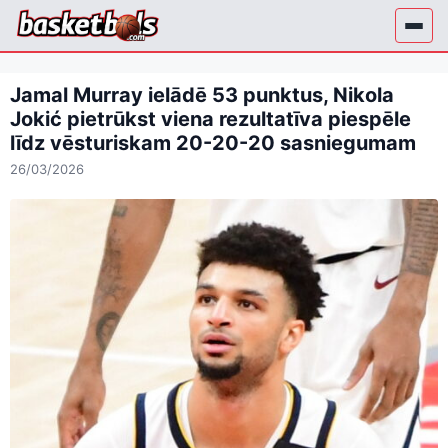
Skip
to
content
Jamal Murray ielādē 53 punktus, Nikola
Jokić pietrūkst viena rezultatīva piespēle
līdz vēsturiskam 20-20-20 sasniegumam
26/03/2026