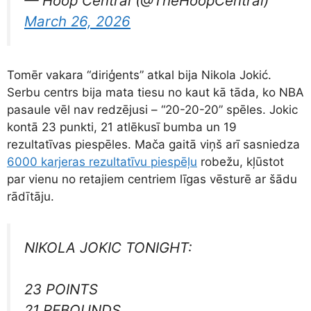
— Hoop Central (@TheHoopCentral)
March 26, 2026
Tomēr vakara “diriģents” atkal bija Nikola Jokić.
Serbu centrs bija mata tiesu no kaut kā tāda, ko NBA
pasaule vēl nav redzējusi – “20-20-20” spēles. Jokic
kontā 23 punkti, 21 atlēkusī bumba un 19
rezultatīvas piespēles. Mača gaitā viņš arī sasniedza
6000 karjeras rezultatīvu piespēļu
robežu, kļūstot
par vienu no retajiem centriem līgas vēsturē ar šādu
rādītāju.
NIKOLA JOKIC TONIGHT:
23 POINTS
21 REBOUNDS