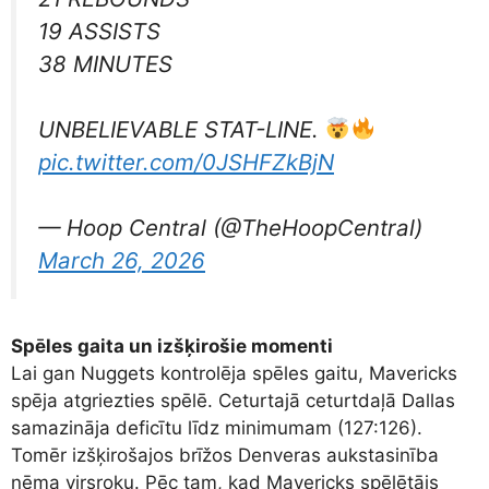
19 ASSISTS
38 MINUTES
UNBELIEVABLE STAT-LINE.
pic.twitter.com/0JSHFZkBjN
— Hoop Central (@TheHoopCentral)
March 26, 2026
Spēles gaita un izšķirošie momenti
Lai gan Nuggets kontrolēja spēles gaitu, Mavericks
spēja atgriezties spēlē. Ceturtajā ceturtdaļā Dallas
samazināja deficītu līdz minimumam (127:126).
Tomēr izšķirošajos brīžos Denveras aukstasinība
ņēma virsroku. Pēc tam, kad Mavericks spēlētājs