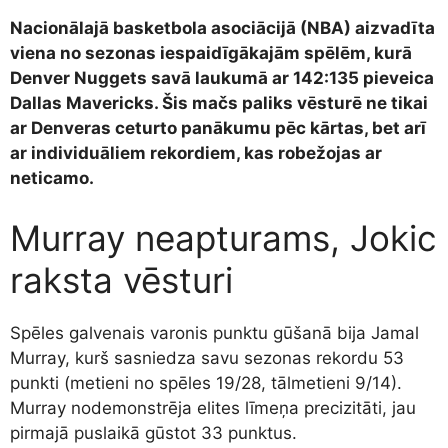
Nacionālajā basketbola asociācijā (NBA) aizvadīta
viena no sezonas iespaidīgākajām spēlēm, kurā
Denver Nuggets savā laukumā ar 142:135 pieveica
Dallas Mavericks. Šis mačs paliks vēsturē ne tikai
ar Denveras ceturto panākumu pēc kārtas, bet arī
ar individuāliem rekordiem, kas robežojas ar
neticamo.
Murray neapturams, Jokic
raksta vēsturi
Spēles galvenais varonis punktu gūšanā bija Jamal
Murray, kurš sasniedza savu sezonas rekordu 53
punkti (metieni no spēles 19/28, tālmetieni 9/14).
Murray nodemonstrēja elites līmeņa precizitāti, jau
pirmajā puslaikā gūstot 33 punktus.