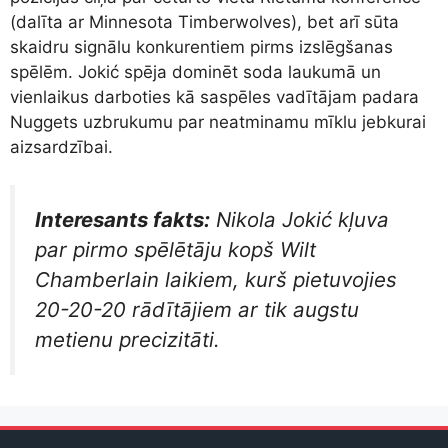
(dalīta ar Minnesota Timberwolves), bet arī sūta
skaidru signālu konkurentiem pirms izslēgšanas
spēlēm. Jokić spēja dominēt soda laukumā un
vienlaikus darboties kā saspēles vadītājam padara
Nuggets uzbrukumu par neatminamu mīklu jebkurai
aizsardzībai.
Interesants fakts:
Nikola Jokić kļuva
par pirmo spēlētāju kopš Wilt
Chamberlain laikiem, kurš pietuvojies
20-20-20 rādītājiem ar tik augstu
metienu precizitāti.