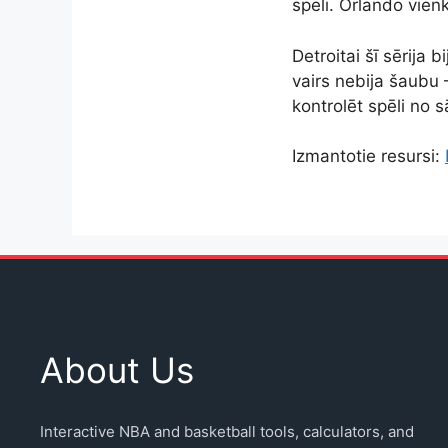
spēli. Orlando vienk
Detroitai šī sērija
vairs nebija šaubu
kontrolēt spēli no 
Izmantotie resursi:
About Us
Interactive NBA and basketball tools, calculators, and