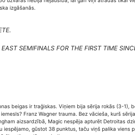
0 uzvaras nebija nejaušība, lai gan viņi atradās tikai 
iska izgāšanās.
ETE.
 EAST SEMIFINALS FOR THE FIRST TIME SIN
as beigas ir traģiskas. Viņiem bija sērija rokās (3-1), b
 iemesls? Franz Wagner trauma. Bez vācieša, kurš sērij
ingham aizsardzībā, Magic nespēja apturēt Detroitas dzi
u iespējamo, gūstot 38 punktus, taču viņš palika viens pr