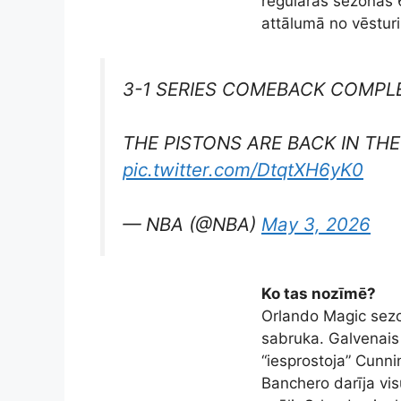
regulārās sezonas 6
attālumā no vēstur
3-1 SERIES COMEBACK COMPL
THE PISTONS ARE BACK IN THE
pic.twitter.com/DtqtXH6yK0
— NBA (@NBA)
May 3, 2026
Ko tas nozīmē?
Orlando Magic sezon
sabruka. Galvenais
“iesprostoja” Cunn
Banchero darīja vis