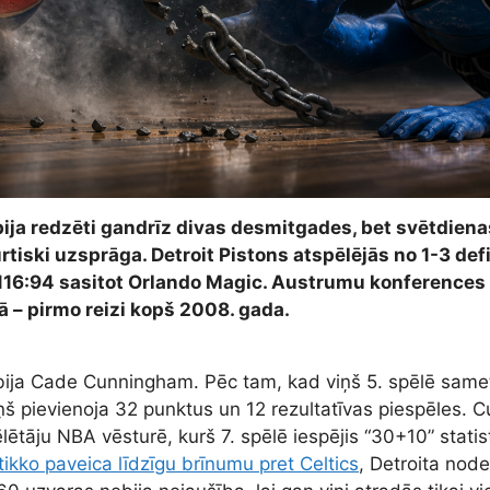
bija redzēti gandrīz divas desmitgades, bet svētdienas
tiski uzsprāga. Detroit Pistons atspēlējās no 1-3 defic
r 116:94 sasitot Orlando Magic. Austrumu konference
lā – pirmo reizi kopš 2008. gada.
s bija Cade Cunningham. Pēc tam, kad viņš 5. spēlē same
ņš pievienoja 32 punktus un 12 rezultatīvas piespēles.
ēlētāju NBA vēsturē, kurš 7. spēlē iespējis “30+10” stati
tikko paveica līdzīgu brīnumu pret Celtics
, Detroita nod