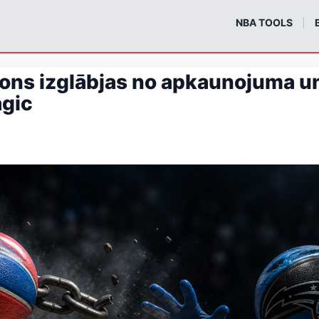
m
NBA TOOLS
tons izglābjas no apkaunojuma u
gic