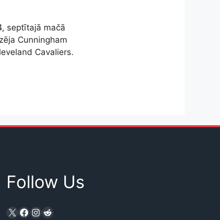
4, septītajā mačā
īdzēja Cunningham
leveland Cavaliers.
Follow Us
X
Facebook
Instagram
Reddit