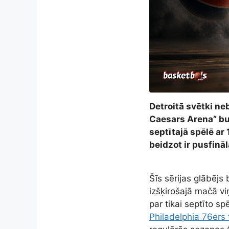
Detroitā svētki ne
Caesars Arena” bur
septītajā spēlē a
beidzot ir pusfinā
Šīs sērijas glābēj
izšķirošajā mačā vi
par tikai septīto sp
Philadelphia 76ers 