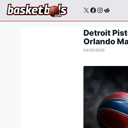
Skip
X
Facebook
Instagra
Reddit
to
content
Detroit Pis
Orlando Ma
04/05/2026