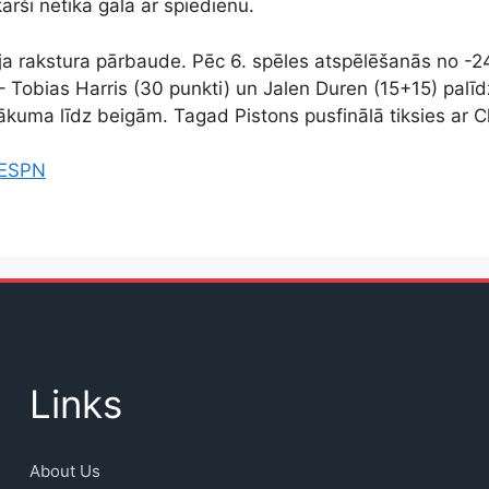
ārši netika galā ar spiedienu.
 bija rakstura pārbaude. Pēc 6. spēles atspēlēšanās no -2
 – Tobias Harris (30 punkti) un Jalen Duren (15+15) pal
sākuma līdz beigām. Tagad Pistons pusfinālā tiksies ar C
ESPN
Links
About Us