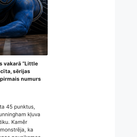
 vakarā “Little
īta, sērijas
s pirmais numurs
ta 45 punktus,
 Cunningham kļuva
stiku. Kamēr
emonstrēja, ka