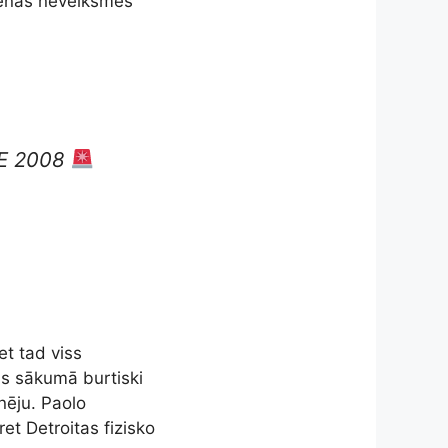
vienas neveiksmes
CE 2008
et tad viss
as sākumā burtiski
nēju. Paolo
et Detroitas fizisko