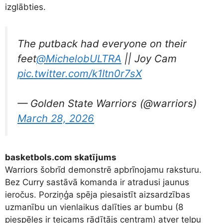
izglābties.
The putback had everyone on their
feet
@MichelobULTRA
|| Joy Cam
pic.twitter.com/k1Itn0r7sX
— Golden State Warriors (@warriors)
March 28, 2026
basketbols.com skatījums
Warriors šobrīd demonstrē apbrīnojamu raksturu.
Bez Curry sastāvā komanda ir atradusi jaunus
ieročus. Porziņģa spēja piesaistīt aizsardzības
uzmanību un vienlaikus dalīties ar bumbu (8
piespēles ir teicams rādītājs centram) atver telpu