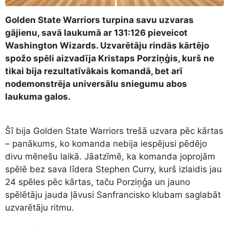
Golden State Warriors turpina savu uzvaras
gājienu, savā laukumā ar 131:126 pieveicot
Washington Wizards. Uzvarētāju rindās kārtējo
spožo spēli aizvadīja Kristaps Porziņģis, kurš ne
tikai bija rezultatīvākais komandā, bet arī
nodemonstrēja universālu sniegumu abos
laukuma galos.
Šī bija Golden State Warriors trešā uzvara pēc kārtas
– panākums, ko komanda nebija iespējusi pēdējo
divu mēnešu laikā. Jāatzīmē, ka komanda joprojām
spēlē bez sava līdera Stephen Curry, kurš izlaidis jau
24 spēles pēc kārtas, taču Porziņģa un jauno
spēlētāju jauda ļāvusi Sanfrancisko klubam saglabāt
uzvarētāju ritmu.