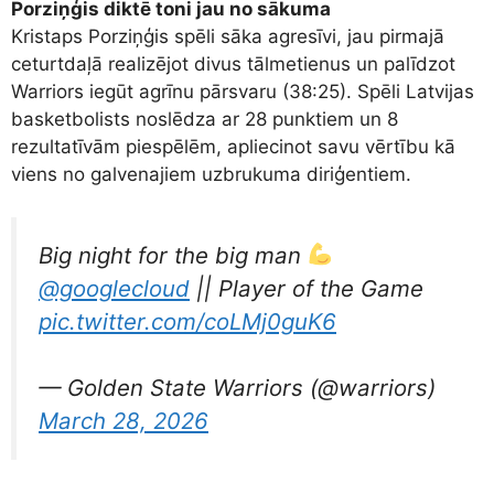
Porziņģis diktē toni jau no sākuma
Kristaps Porziņģis spēli sāka agresīvi, jau pirmajā
ceturtdaļā realizējot divus tālmetienus un palīdzot
Warriors iegūt agrīnu pārsvaru (38:25). Spēli Latvijas
basketbolists noslēdza ar 28 punktiem un 8
rezultatīvām piespēlēm, apliecinot savu vērtību kā
viens no galvenajiem uzbrukuma diriģentiem.
Big night for the big man
@googlecloud
|| Player of the Game
pic.twitter.com/coLMj0guK6
— Golden State Warriors (@warriors)
March 28, 2026