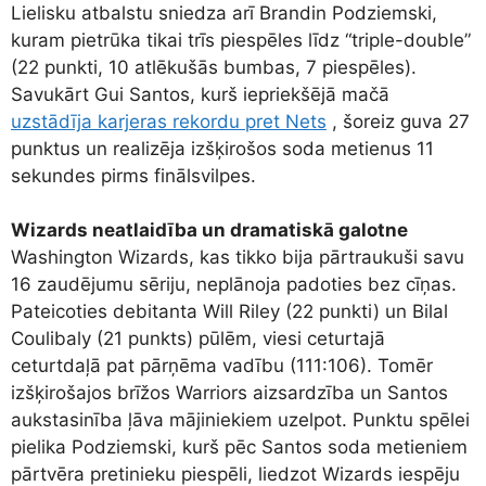
Lielisku atbalstu sniedza arī Brandin Podziemski,
kuram pietrūka tikai trīs piespēles līdz “triple-double”
(22 punkti, 10 atlēkušās bumbas, 7 piespēles).
Savukārt Gui Santos, kurš iepriekšējā mačā
uzstādīja karjeras rekordu pret Nets
, šoreiz guva 27
punktus un realizēja izšķirošos soda metienus 11
sekundes pirms finālsvilpes.
Wizards neatlaidība un dramatiskā galotne
Washington Wizards, kas tikko bija pārtraukuši savu
16 zaudējumu sēriju, neplānoja padoties bez cīņas.
Pateicoties debitanta Will Riley (22 punkti) un Bilal
Coulibaly (21 punkts) pūlēm, viesi ceturtajā
ceturtdaļā pat pārņēma vadību (111:106). Tomēr
izšķirošajos brīžos Warriors aizsardzība un Santos
aukstasinība ļāva mājiniekiem uzelpot. Punktu spēlei
pielika Podziemski, kurš pēc Santos soda metieniem
pārtvēra pretinieku piespēli, liedzot Wizards iespēju