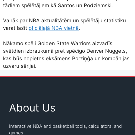
tādiem spēlētājiem kā Santos un Podziemski.
Vairāk par NBA aktualitātēm un spēlētāju statistiku
varat lasīt
oficiālajā NBA vietnē
.
Nākamo spēli Golden State Warriors aizvadīs
svētdien izbraukumā pret spēcīgo Denver Nuggets,
kas būs nopietns eksāmens Porziņģa un kompānijas
uzvaru sērijai.
About Us
Interactive NBA and basketball tools, calculators, and
games