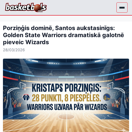
Skip
to
content
Porziņģis dominē, Santos aukstasinīgs:
Golden State Warriors dramatiskā galotnē
pieveic Wizards
28/03/2026