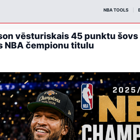
m
NBA TOOLS
son vēsturiskais 45 punktu šovs
s NBA čempionu titulu