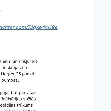
"
.twitter.com/7JqXe4cU9e
ieniem un nokļūstot
t ieskrējās un
 Harper 25 punkti
s bumbas.
spējai būt par visas
finālsērijas spēlēs
rotācijas trūkums