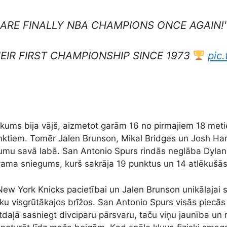
S ARE FINALLY NBA CHAMPIONS ONCE AGAIN!
EIR FIRST CHAMPIONSHIP SINCE 1973
pic
ākums bija vājš, aizmetot garām 16 no pirmajiem 18 met
nktiem. Tomēr Jalen Brunson, Mikal Bridges un Josh Har
ējumu savā labā. San Antonio Spurs rindās neglāba Dylan
ama sniegums, kurš sakrāja 19 punktus un 14 atlēkušā
s New York Knicks pacietībai un Jalen Brunson unikālajai 
ku visgrūtākajos brīžos. San Antonio Spurs visās piecās 
tdaļā sasniegt divciparu pārsvaru, taču viņu jaunība un 