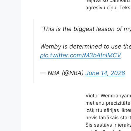
neļāva šo pārsvaru 
agresīvu cīņu, Tek
"This is the biggest lesson of my
Wemby is determined to use the
pic.twitter.com/M3bAtnlMCV
— NBA (@NBA)
June 14, 2026
Victor Wembanyama 
metienu precizitāte
izšķirtu sērijas li
nevis labākais star
Šis sastāvs ir iera