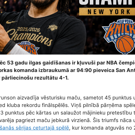
c 53 gadu ilgas gaidīšanas ir kļuvuši par NBA čempi
jorkas komanda izbraukumā ar 94:90 pieveica San Ant
 pārliecinošu rezultātu 4-1.
Brunson aizvadīja vēsturisku maču, sametot 45 punktus u
ed kluba rekordu finālspēlēs. Viņš pilnībā pārņēma spēle
13 punktus pēc kārtas un salaužot mājinieku pretestību ti
varēja pagriezt maču jebkurā virzienā. Šis triumfs nāca 
šanās sērijas ceturtajā spēlē
, kur komanda atguvās no 2