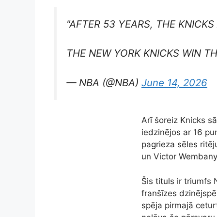
"AFTER 53 YEARS, THE KNICK
THE NEW YORK KNICKS WIN TH
— NBA (@NBA)
June 14, 2026
Arī šoreiz Knicks s
iedzinējos ar 16 pu
pagrieza sēles rit
un Victor Wembany
Šis tituls ir triumf
franšīzes dzinējspē
spēja pirmajā cetur