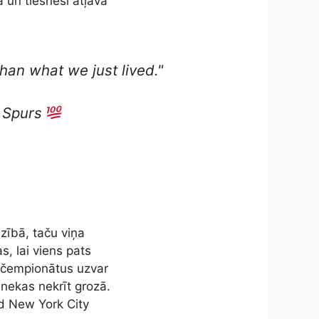
 un tiesneši atļāva
than what we just lived."
e Spurs
zībā, taču viņa
s, lai viens pats
BA čempionātus uzvar
 nekas nekrīt grozā.
ad New York City