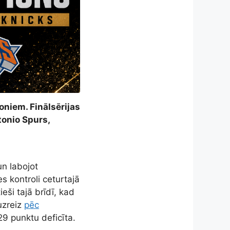
oniem. Finālsērijas
onio Spurs,
n labojot
s kontroli ceturtajā
eši tajā brīdī, kad
uzreiz
pēc
9 punktu deficīta.