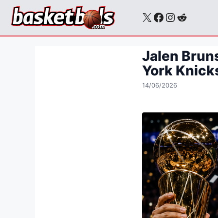
Skip
X
Facebook
Instagra
Reddit
to
content
Jalen Brun
York Knick
14/06/2026