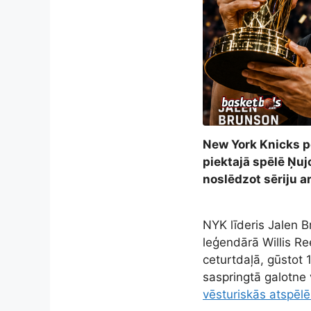
New York Knicks pē
piektajā spēlē Ņu
noslēdzot sēriju ar
NYK līderis Jalen 
leģendārā Willis Re
ceturtdaļā, gūstot 
saspringtā galotne 
vēsturiskās atspēlē