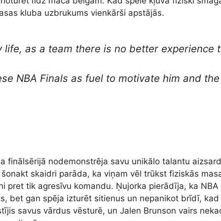
noturēt līdz mača beigām. Kad spēle kļuva fiziski smaga
sasas kluba uzbrukums vienkārši apstājās.
 life, as a team there is no better experience 
se NBA Finals as fuel to motivate him and th
finālsērijā nodemonstrēja savu unikālo talantu aizsard
 šonakt skaidri parāda, ka viņam vēl trūkst fiziskās masa
kteni pret tik agresīvu komandu. Ņujorka pierādīja, ka N
ts, bet gan spēja izturēt sitienus un nepanikot brīdī, kad
kstījis savus vārdus vēsturē, un Jalen Brunson vairs nek