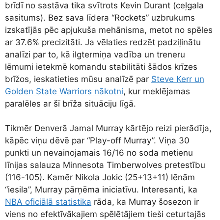
brīdī no sastāva tika svītrots Kevin Durant (ceļgala
sasitums). Bez sava līdera “Rockets” uzbrukums
izskatījās pēc apjukuša mehānisma, metot no spēles
ar 37.6% precizitāti. Ja vēlaties redzēt padziļinātu
analīzi par to, kā ilgtermiņa vadība un treneru
lēmumi ietekmē komandu stabilitāti šādos krīzes
brīžos, ieskatieties mūsu analīzē par
Steve Kerr un
Golden State Warriors nākotni
, kur meklējamas
paralēles ar šī brīža situāciju līgā.
Tikmēr Denverā Jamal Murray kārtējo reizi pierādīja,
kāpēc viņu dēvē par “Play-off Murray”. Viņa 30
punkti un nevainojamais 16/16 no soda metienu
līnijas salauza Minnesota Timberwolves pretestību
(116-105). Kamēr Nikola Jokic (25+13+11) lēnām
“iesila”, Murray pārņēma iniciatīvu. Interesanti, ka
NBA oficiālā statistika
rāda, ka Murray šosezon ir
viens no efektīvākajiem spēlētājiem tieši ceturtajās