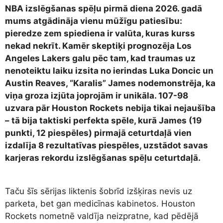
NBA izslēgšanas spēļu pirmā diena 2026. gadā
mums atgādināja vienu mūžīgu patiesību:
pieredze zem spiediena ir valūta, kuras kurss
nekad nekrīt. Kamēr skeptiķi prognozēja Los
Angeles Lakers galu pēc tam, kad traumas uz
nenoteiktu laiku izsita no ierindas Luka Doncic un
Austin Reaves, “Karalis” James nodemonstrēja, ka
viņa groza izjūta joprojām ir unikāla. 107-98
uzvara pār Houston Rockets nebija tikai nejaušība
– tā bija taktiski perfekta spēle, kurā James (19
punkti, 12 piespēles) pirmajā ceturtdaļā vien
izdalīja 8 rezultatīvas piespēles, uzstādot savas
karjeras rekordu izslēgšanas spēļu ceturtdaļā.
Taču šīs sērijas liktenis šobrīd izšķiras nevis uz
parketa, bet gan medicīnas kabinetos. Houston
Rockets nometnē valdīja neizpratne, kad pēdējā