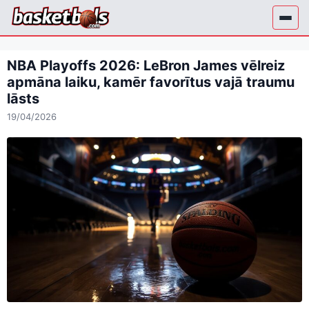
Skip
to
content
NBA Playoffs 2026: LeBron James vēlreiz
apmāna laiku, kamēr favorītus vajā traumu
lāsts
19/04/2026