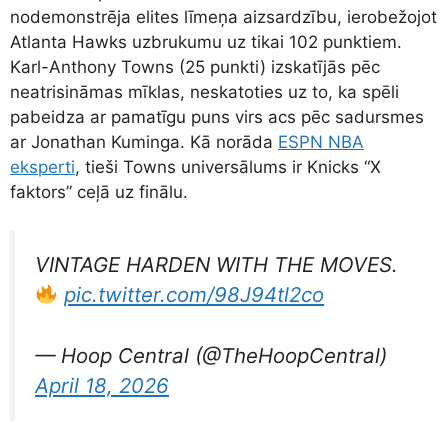
nodemonstrēja elites līmeņa aizsardzību, ierobežojot
Atlanta Hawks uzbrukumu uz tikai 102 punktiem.
Karl-Anthony Towns (25 punkti) izskatījās pēc
neatrisināmas mīklas, neskatoties uz to, ka spēli
pabeidza ar pamatīgu puns virs acs pēc sadursmes
ar Jonathan Kuminga. Kā norāda
ESPN NBA
eksperti
, tieši Towns universālums ir Knicks “X
faktors” ceļā uz finālu.
VINTAGE HARDEN WITH THE MOVES.
pic.twitter.com/98J94tl2co
— Hoop Central (@TheHoopCentral)
April 18, 2026