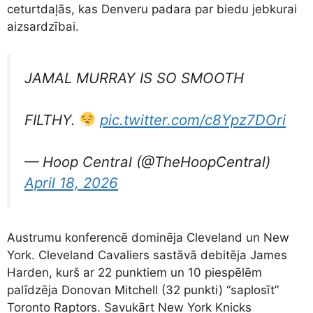
ceturtdaļās, kas Denveru padara par biedu jebkurai
aizsardzībai.
JAMAL MURRAY IS SO SMOOTH
FILTHY.
pic.twitter.com/c8Ypz7DOri
— Hoop Central (@TheHoopCentral)
April 18, 2026
Austrumu konferencē dominēja Cleveland un New
York. Cleveland Cavaliers sastāvā debitēja James
Harden, kurš ar 22 punktiem un 10 piespēlēm
palīdzēja Donovan Mitchell (32 punkti) “saplosīt”
Toronto Raptors. Savukārt New York Knicks