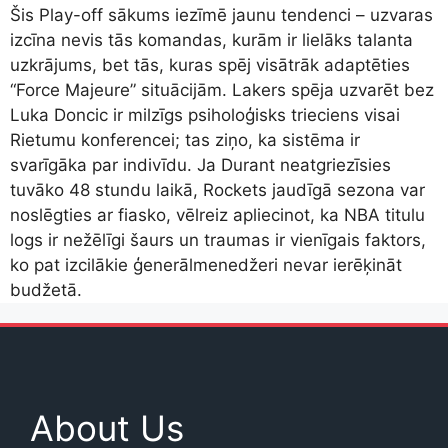
Šis Play-off sākums iezīmē jaunu tendenci – uzvaras
izcīna nevis tās komandas, kurām ir lielāks talanta
uzkrājums, bet tās, kuras spēj visātrāk adaptēties
“Force Majeure” situācijām. Lakers spēja uzvarēt bez
Luka Doncic ir milzīgs psiholoģisks trieciens visai
Rietumu konferencei; tas ziņo, ka sistēma ir
svarīgāka par indivīdu. Ja Durant neatgriezīsies
tuvāko 48 stundu laikā, Rockets jaudīgā sezona var
noslēgties ar fiasko, vēlreiz apliecinot, ka NBA titulu
logs ir nežēlīgi šaurs un traumas ir vienīgais faktors,
ko pat izcilākie ģenerālmenedžeri nevar ierēķināt
budžetā.
About Us