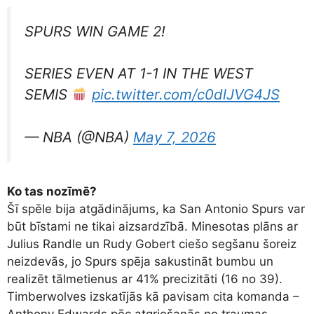
SPURS WIN GAME 2!
SERIES EVEN AT 1-1 IN THE WEST
SEMIS
pic.twitter.com/c0dlJVG4JS
— NBA (@NBA)
May 7, 2026
Ko tas nozīmē?
Šī spēle bija atgādinājums, ka San Antonio Spurs var
būt bīstami ne tikai aizsardzībā. Minesotas plāns ar
Julius Randle un Rudy Gobert ciešo segšanu šoreiz
neizdevās, jo Spurs spēja sakustināt bumbu un
realizēt tālmetienus ar 41% precizitāti (16 no 39).
Timberwolves izskatījās kā pavisam cita komanda –