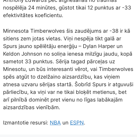
Anthony Edwards pēc atgriešanās no traumas
nospēlēja 24 minūtes, gūstot tikai 12 punktus ar -33
efektivitātes koeficientu.
Minnesota Timberwolves šis zaudējums ar -38 ir kā
sitiens zem jotas vietas. Viņi nespēja tikt galā ar
Spurs jauno spēlētāju enerģiju – Dylan Harper un
Keldon Johnson no soliņa ienesa milzīgu jaudu, kopā
sametot 33 punktus. Sērija tagad pārceļas uz
Minesotu, un būs interesanti vērot, vai Timberwolves
spēs atgūt to dzelžaino aizsardzību, kas viņiem
atnesa uzvaru sērijas startā. Šobrīd Spurs ir atguvuši
pārliecību, ka viņi var ne tikai bloķēt metienus, bet
arī pilnībā dominēt pret vienu no līgas labākajām
aizsardzības vienībām.
Izmantotie resursi:
NBA
un
ESPN
.