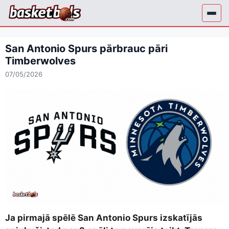
Skip
to
content
San Antonio Spurs pārbrauc pāri
Timberwolves
07/05/2026
Ja pirmajā spēlē San Antonio Spurs izskatījās