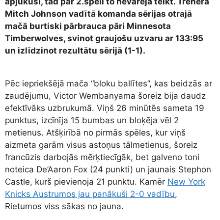
apjukuši, tad par 2.spēli to nevarēja teikt. Trenera
Mitch Johnson vadītā komanda sērijas otrajā
mačā burtiski pārbrauca pāri Minnesota
Timberwolves, svinot graujošu uzvaru ar 133:95
un izlīdzinot rezultātu sērijā (1-1).
Pēc iepriekšējā mača “bloku ballītes”, kas beidzās ar
zaudējumu, Victor Wembanyama šoreiz bija daudz
efektīvāks uzbrukumā. Viņš 26 minūtēs sameta 19
punktus, izcīnīja 15 bumbas un bloķēja vēl 2
metienus. Atšķirībā no pirmās spēles, kur viņš
aizmeta garām visus astoņus tālmetienus, šoreiz
francūzis darbojās mērķtiecīgāk, bet galveno toni
noteica De’Aaron Fox (24 punkti) un jaunais Stephon
Castle, kurš pievienoja 21 punktu. Kamēr
New York
Knicks Austrumos jau panākuši 2-0 vadību
,
Rietumos viss sākas no jauna.