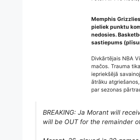
Memphis Grizzlies 
pieliek punktu ko
nedosies. Basketbo
sastiepums (plīsu
Divkārtējais NBA V
mačos. Trauma tika 
iepriekšējā savaino
ātrāku atgriešanos
par sezonas pārtra
BREAKING: Ja Morant will receive
will be OUT for the remainder 