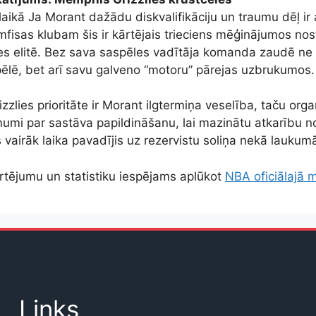
laikā Ja Morant dažādu diskvalifikāciju un traumu dēļ ir
mfisas klubam šis ir kārtējais trieciens mēģinājumos nost
s elitē. Bez sava saspēles vadītāja komanda zaudē ne 
ēlē, bet arī savu galveno “motoru” pārejas uzbrukumos.
zlies prioritāte ir Morant ilgtermiņa veselība, taču orga
umi par sastāva papildināšanu, lai mazinātu atkarību no
vairāk laika pavadījis uz rezervistu soliņa nekā laukum
tējumu un statistiku iespējams aplūkot
NBA oficiālajā 
Links