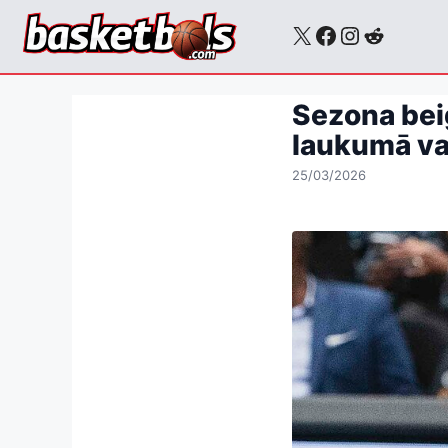
Skip
X
Facebook
Instagra
Reddit
to
content
Sezona bei
laukumā va
25/03/2026