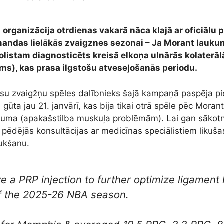
organizācija otrdienas vakarā nāca klajā ar oficiālu 
mandas lielākās zvaigznes sezonai – Ja Morant lauku
listam diagnosticēts kreisā elkoņa ulnārās kolaterāl
ms), kas prasa ilgstošu atveseļošanās periodu.
isu zvaigžņu spēles dalībnieks šajā kampaņā paspēja pie
gūta jau 21. janvārī, kas bija tikai otrā spēle pēc Moran
juma (apakašstilba muskuļa problēmām). Lai gan sākotnē
, pēdējās konsultācijas ar medicīnas speciālistiem liku
ukšanu.
 a PRP injection to further optimize ligament h
of the 2025-26 NBA season.