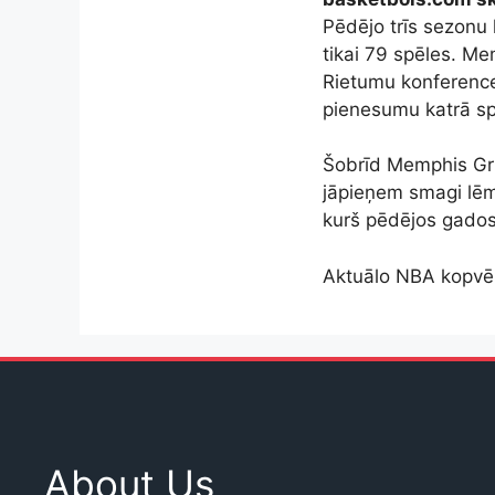
Pēdējo trīs sezonu 
tikai 79 spēles. Me
Rietumu konference
pienesumu katrā sp
Šobrīd Memphis Griz
jāpieņem smagi lēm
kurš pēdējos gados 
Aktuālo NBA kopvēr
About Us