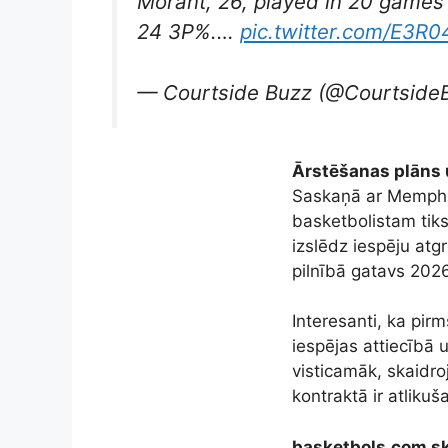
Morant, 26, played in 20 games
24 3P%.…
pic.twitter.com/E3R
— Courtside Buzz (@Courtside
Ārstēšanas plāns 
Saskaņā ar Memphis 
basketbolistam tik
izslēdz iespēju atg
pilnībā gatavs 20
Interesanti, ka pir
iespējas attiecībā 
visticamāk, skaidro
kontraktā ir atliku
basketbols.com sk