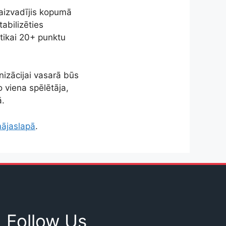
 aizvadījis kopumā
abilizēties
tikai 20+ punktu
nizācijai vasarā būs
 viena spēlētāja,
ā.
mājaslapā
.
Follow Us