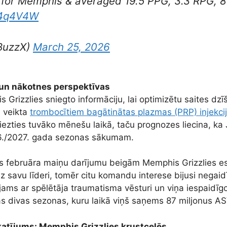
 for Memphis & averaged 19.5 PPG, 3.3 RPG, 8
04q4V4W
BuzzX)
March 25, 2026
un nākotnes perspektīvas
Grizzlies sniegto informāciju, lai optimizētu saites dz
s veikta
trombocītiem bagātinātas plazmas (PRP) injekci
riezties tuvāko mēnešu laikā, taču prognozes liecina, k
26./2027. gada sezonas sākumam.
ms februāra maiņu darījumu beigām Memphis Grizzlies esot
uz savu līderi, tomēr citu komandu interese bijusi negaid
jams ar spēlētāja traumatisma vēsturi un viņa iespaidīg
šas divas sezonas, kuru laikā viņš saņems 87 miljonus AS
atījums: Memphis Grizzlies krustcelēs