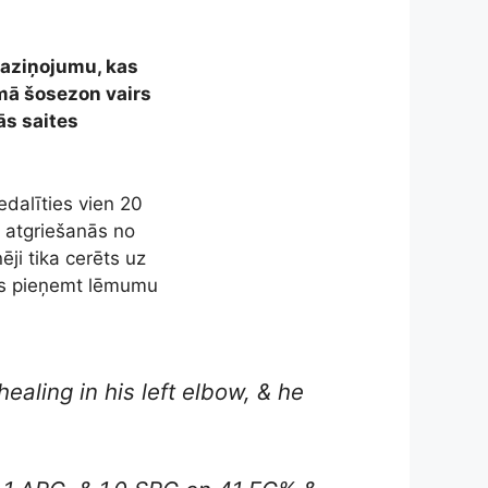
paziņojumu, kas
mā šosezon vairs
ās saites
dalīties vien 20
t atgriešanās no
ji tika cerēts uz
šas pieņemt lēmumu
ealing in his left elbow, & he