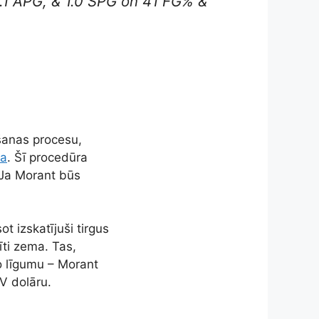
.1 APG, & 1.0 SPG on 41 FG% &
īšanas procesu,
ja
. Šī procedūra
a Ja Morant būs
 izskatījuši tirgus
īti zema. Tas,
o līgumu – Morant
V dolāru.