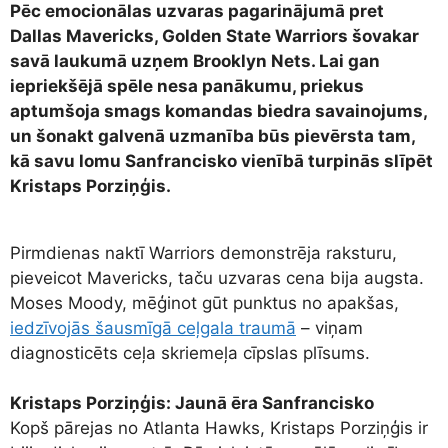
Pēc emocionālas uzvaras pagarinājumā pret
Dallas Mavericks, Golden State Warriors šovakar
savā laukumā uzņem Brooklyn Nets. Lai gan
iepriekšējā spēle nesa panākumu, priekus
aptumšoja smags komandas biedra savainojums,
un šonakt galvenā uzmanība būs pievērsta tam,
kā savu lomu Sanfrancisko vienībā turpinās slīpēt
Kristaps Porziņģis.
Pirmdienas naktī Warriors demonstrēja raksturu,
pieveicot Mavericks, taču uzvaras cena bija augsta.
Moses Moody, mēģinot gūt punktus no apakšas,
iedzīvojās šausmīgā ceļgala traumā
– viņam
diagnosticēts ceļa skriemeļa cīpslas plīsums.
Kristaps Porziņģis: Jaunā ēra Sanfrancisko
Kopš pārejas no Atlanta Hawks, Kristaps Porziņģis ir