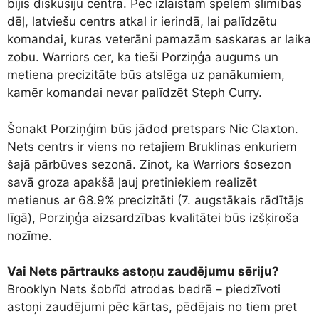
bijis diskusiju centrā. Pēc izlaistām spēlēm slimības
dēļ, latviešu centrs atkal ir ierindā, lai palīdzētu
komandai, kuras veterāni pamazām saskaras ar laika
zobu. Warriors cer, ka tieši Porziņģa augums un
metiena precizitāte būs atslēga uz panākumiem,
kamēr komandai nevar palīdzēt Steph Curry.
Šonakt Porziņģim būs jādod pretspars Nic Claxton.
Nets centrs ir viens no retajiem Bruklinas enkuriem
šajā pārbūves sezonā. Zinot, ka Warriors šosezon
savā groza apakšā ļauj pretiniekiem realizēt
metienus ar 68.9% precizitāti (7. augstākais rādītājs
līgā), Porziņģa aizsardzības kvalitātei būs izšķiroša
nozīme.
Vai Nets pārtrauks astoņu zaudējumu sēriju?
Brooklyn Nets šobrīd atrodas bedrē – piedzīvoti
astoņi zaudējumi pēc kārtas, pēdējais no tiem pret