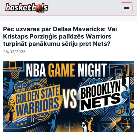
Skip
to
content
Pēc uzvaras pār Dallas Mavericks: Vai
Kristaps Porziņģis palīdzēs Warriors
turpināt panākumu sēriju pret Nets?
25/03/2026