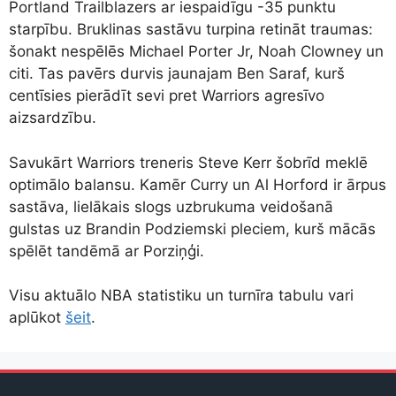
Portland Trailblazers ar iespaidīgu -35 punktu
starpību. Bruklinas sastāvu turpina retināt traumas:
šonakt nespēlēs Michael Porter Jr, Noah Clowney un
citi. Tas pavērs durvis jaunajam Ben Saraf, kurš
centīsies pierādīt sevi pret Warriors agresīvo
aizsardzību.
Savukārt Warriors treneris Steve Kerr šobrīd meklē
optimālo balansu. Kamēr Curry un Al Horford ir ārpus
sastāva, lielākais slogs uzbrukuma veidošanā
gulstas uz Brandin Podziemski pleciem, kurš mācās
spēlēt tandēmā ar Porziņģi.
Visu aktuālo NBA statistiku un turnīra tabulu vari
aplūkot
šeit
.