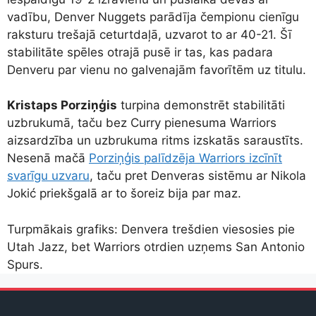
vadību, Denver Nuggets parādīja čempionu cienīgu
raksturu trešajā ceturtdaļā, uzvarot to ar 40-21. Šī
stabilitāte spēles otrajā pusē ir tas, kas padara
Denveru par vienu no galvenajām favorītēm uz titulu.
Kristaps Porziņģis
turpina demonstrēt stabilitāti
uzbrukumā, taču bez Curry pienesuma Warriors
aizsardzība un uzbrukuma ritms izskatās saraustīts.
Nesenā mačā
Porziņģis palīdzēja Warriors izcīnīt
svarīgu uzvaru
, taču pret Denveras sistēmu ar Nikola
Jokić priekšgalā ar to šoreiz bija par maz.
Turpmākais grafiks: Denvera trešdien viesosies pie
Utah Jazz, bet Warriors otrdien uzņems San Antonio
Spurs.