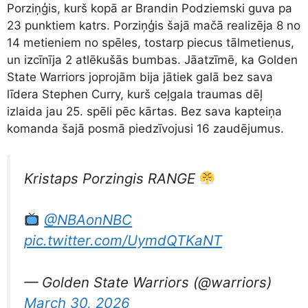
Porziņģis, kurš kopā ar Brandin Podziemski guva pa
23 punktiem katrs. Porziņģis šajā mačā realizēja 8 no
14 metieniem no spēles, tostarp piecus tālmetienus,
un izcīnīja 2 atlēkušās bumbas. Jāatzīmē, ka Golden
State Warriors joprojām bija jātiek galā bez sava
līdera Stephen Curry, kurš ceļgala traumas dēļ
izlaida jau 25. spēli pēc kārtas. Bez sava kapteiņa
komanda šajā posmā piedzīvojusi 16 zaudējumus.
Kristaps Porzingis RANGE
@NBAonNBC
pic.twitter.com/UymdQTKaNT
— Golden State Warriors (@warriors)
March 30, 2026