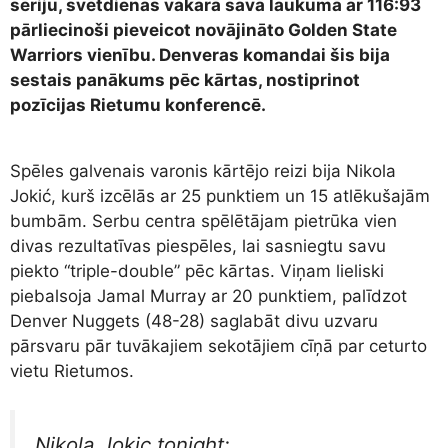
sēriju, svētdienas vakarā savā laukumā ar 116:93
pārliecinoši pieveicot novājināto Golden State
Warriors vienību. Denveras komandai šis bija
sestais panākums pēc kārtas, nostiprinot
pozīcijas Rietumu konferencē.
Spēles galvenais varonis kārtējo reizi bija Nikola
Jokić, kurš izcēlās ar 25 punktiem un 15 atlēkušajām
bumbām. Serbu centra spēlētājam pietrūka vien
divas rezultatīvas piespēles, lai sasniegtu savu
piekto “triple-double” pēc kārtas. Viņam lieliski
piebalsoja Jamal Murray ar 20 punktiem, palīdzot
Denver Nuggets (48-28) saglabāt divu uzvaru
pārsvaru pār tuvākajiem sekotājiem cīņā par ceturto
vietu Rietumos.
Nikola Jokic tonight: