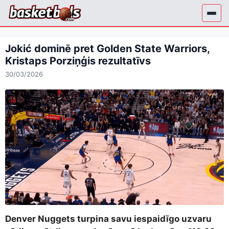
Skip
to
content
Jokić dominē pret Golden State Warriors,
Kristaps Porziņģis rezultatīvs
30/03/2026
Denver Nuggets turpina savu iespaidīgo uzvaru