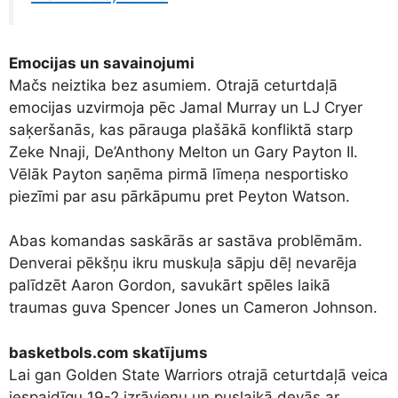
Emocijas un savainojumi
Mačs neiztika bez asumiem. Otrajā ceturtdaļā
emocijas uzvirmoja pēc Jamal Murray un LJ Cryer
saķeršanās, kas pārauga plašākā konfliktā starp
Zeke Nnaji, De’Anthony Melton un Gary Payton II.
Vēlāk Payton saņēma pirmā līmeņa nesportisko
piezīmi par asu pārkāpumu pret Peyton Watson.
Abas komandas saskārās ar sastāva problēmām.
Denverai pēkšņu ikru muskuļa sāpju dēļ nevarēja
palīdzēt Aaron Gordon, savukārt spēles laikā
traumas guva Spencer Jones un Cameron Johnson.
basketbols.com skatījums
Lai gan Golden State Warriors otrajā ceturtdaļā veica
iespaidīgu 19-2 izrāvienu un puslaikā devās ar