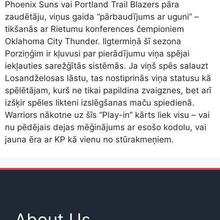
Phoenix Suns vai Portland Trail Blazers pāra
zaudētāju, viņus gaida “pārbaudījums ar uguni” –
tikšanās ar Rietumu konferences čempioniem
Oklahoma City Thunder. Ilgtermiņā šī sezona
Porziņģim ir kļuvusi par pierādījumu viņa spējai
iekļauties sarežģītās sistēmās. Ja viņš spēs salauzt
Losandželosas lāstu, tas nostiprinās viņa statusu kā
spēlētājam, kurš ne tikai papildina zvaigznes, bet arī
izšķir spēles likteni izslēgšanas maču spiedienā.
Warriors nākotne uz šīs “Play-in” kārts liek visu – vai
nu pēdējais dejas mēģinājums ar esošo kodolu, vai
jauna ēra ar KP kā vienu no stūrakmeņiem.
About Us