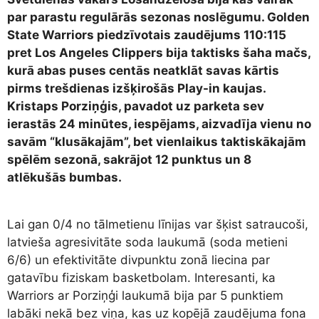
par parastu regulārās sezonas noslēgumu. Golden
State Warriors piedzīvotais zaudējums 110:115
pret Los Angeles Clippers bija taktisks šaha mačs,
kurā abas puses centās neatklāt savas kārtis
pirms trešdienas izšķirošās Play-in kaujas.
Kristaps Porziņģis, pavadot uz parketa sev
ierastās 24 minūtes, iespējams, aizvadīja vienu no
savām “klusākajām”, bet vienlaikus taktiskākajām
spēlēm sezonā, sakrājot 12 punktus un 8
atlēkušās bumbas.
Lai gan 0/4 no tālmetienu līnijas var šķist satraucoši,
latvieša agresivitāte soda laukumā (soda metieni
6/6) un efektivitāte divpunktu zonā liecina par
gatavību fiziskam basketbolam. Interesanti, ka
Warriors ar Porziņģi laukumā bija par 5 punktiem
labāki nekā bez viņa, kas uz kopējā zaudējuma fona