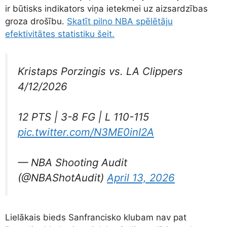
ir būtisks indikators viņa ietekmei uz aizsardzības
groza drošību.
Skatīt pilno NBA spēlētāju
efektivitātes statistiku šeit.
Kristaps Porzingis vs. LA Clippers
4/12/2026
12 PTS | 3-8 FG | L 110-115
pic.twitter.com/N3ME0inI2A
— NBA Shooting Audit
(@NBAShotAudit)
April 13, 2026
Lielākais bieds Sanfrancisko klubam nav pat