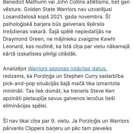
Benedict Mathurin vai John Collins atlētisms, bet gan
vēsture. Golden State Warriors nav uzvarējusi
Losandželosā kopš 2021. gada novembra. Šī
psiholoģiskā barjera būs galvenais šķērslis
trešdienas vakarā. Šajā spēlē nepiedalījās ne
Draymond Green, ne mājinieku zvaigzne Kawhi
Leonard, kas nozīmē, ka īstā cīņa par vietu nākamajā
kārtā izskatīsies pilnīgi citādāk.
Analizējot
Warriors sezonas rotācijas datus
,
redzams, ka Porziņģa un Stephen Curry sadarbība
pick-and-pop situācijās šajā mačā tika izmantota
minimāli. Tas liek domāt, ka treneris Steve Kerr
apzināti pietaupīja savus galvenos ieročus tieši
eliminācijas spēlei.
Šī nav tikai cīņa par 9. vietu. Ja Porziņģis un Warriors
pārvarēs Clippers barjeru un pēc tam pieveiks