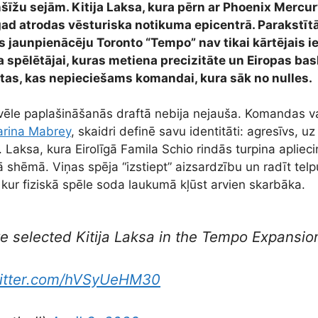
nšīžu sejām. Kitija Laksa, kura pērn ar Phoenix Mercury
tagad atrodas vēsturiska notikuma epicentrā. Parakstī
s jaunpienācēju Toronto “Tempo” nav tikai kārtējais ie
a spēlētājai, kuras metiena precizitāte un Eiropas ba
ši tas, kas nepieciešams komandai, kura sāk no nulles.
vēle paplašināšanās draftā nebija nejauša. Komandas va
rina Mabrey
, skaidri definē savu identitāti: agresīvs, u
Laksa, kura Eirolīgā Famila Schio rindās turpina apliecin
ajā shēmā. Viņas spēja “izstiept” aizsardzību un radīt tel
ā, kur fiziskā spēle soda laukumā kļūst arvien skarbāka.
 selected Kitija Laksa in the Tempo Expansion
witter.com/hVSyUeHM30