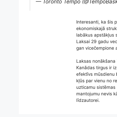
— Toronto Tempo (@TempoBask
Interesanti, ka šis
ekonomiskajā struk
labākus apstākļus s
Laksai 29 gadu vecu
gan vicečempione ar
Laksas nonākšana To
Kanādas tirgus ir iz
efektīvs mūsdienu b
kļūs par vienu no r
uzticamu sistēmas b
mantojumu nevis kā
līdzautorei.