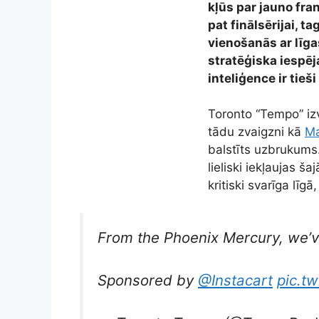
kļūs par jauno fra
pat finālsērijai, 
vienošanās ar līga
stratēģiska iespēj
inteliģence ir tie
Toronto “Tempo” iz
tādu zvaigzni kā
Ma
balstīts uzbrukums. 
lieliski iekļaujas š
kritiski svarīga līg
From the Phoenix Mercury, we’ve
Sponsored by
@Instacart
pic.t