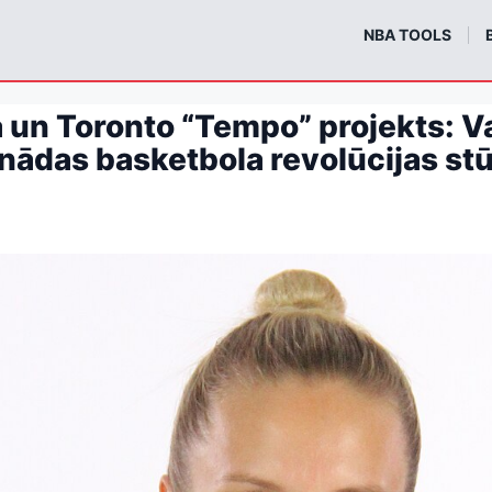
m
NBA TOOLS
a un Toronto “Tempo” projekts: Va
anādas basketbola revolūcijas s