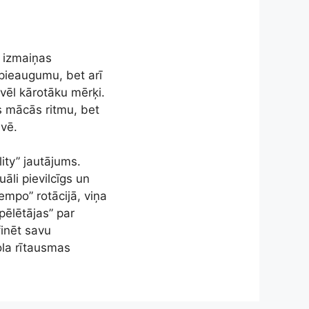
s izmaiņas
 pieaugumu, bet arī
vēl kārotāku mērķi.
s mācās ritmu, bet
uvē.
ity” jautājums.
uāli pievilcīgs un
empo” rotācijā, viņa
pēlētājas” par
finēt savu
ola rītausmas