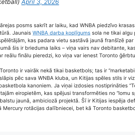
etball)
April 3, 2026
 pārejas posms sakrīt ar laiku, kad WNBA piedzīvo krasa
tūrā. Jaunais
WNBA darba koplīgums
sola ne tikai algu
pēlētājām, kas padara vietu sastāvā jaunā franšīzē par 
mā šis ir brieduma laiks – viņa vairs nav debitante, ka
 reālu finālu pieredzi, ko viņa var ienest Toronto ģērbt
ronto ir vairāk nekā tikai basketbols; tas ir “marketabil
slāpis pēc sava WNBA kluba, un Kitijas spēles stils ir viz
asketbola kanoniem. Ja viņai izdosies nostiprināties “T
etajām eiropietēm, kas spējusi transformēties no “lomu s
alstu jaunā, ambiciozā projektā. Šī ir Kitijas iespēja de
 Mercury rotācijas dalībniecei, bet kā Toronto basketb