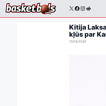
Skip
X
Facebook
Instagra
Reddit
to
content
Kitija Laks
kļūs par K
13/04/2026