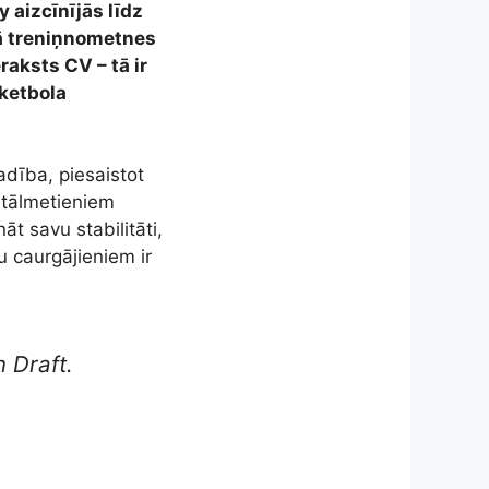
 aizcīnījās līdz
tā treniņnometnes
raksts CV – tā ir
sketbola
dība, piesaistot
z tālmetieniem
āt savu stabilitāti,
pu caurgājieniem ir
 Draft.