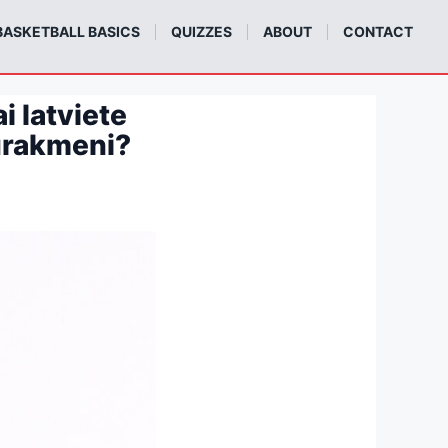
BASKETBALL BASICS
QUIZZES
ABOUT
CONTACT
i latviete
tūrakmeni?