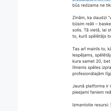
būs redzama ne tika
Zinām, ka daudzi “v
būsim reāli – basket
solis. Tā vietā, lai
to, kurš spēlētājs 
Tas arī mainīs to,
Iespējams, spēlētāj
kura samet 20, bet
līmenis spēles izpr
profesionālajām lī
Jaunā platforma ir
pieejami faniem reāl
Izmantotie resursi: