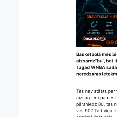
Basketbolā mēs bie
aizsardzību”, bet l
Tagad WNBA sadarb
neredzamo ietekmi 
Tas nav stāsts par f
aizsargiem pamest s
pārsniedz 80, tas n
virs 90? Tad viņa ir