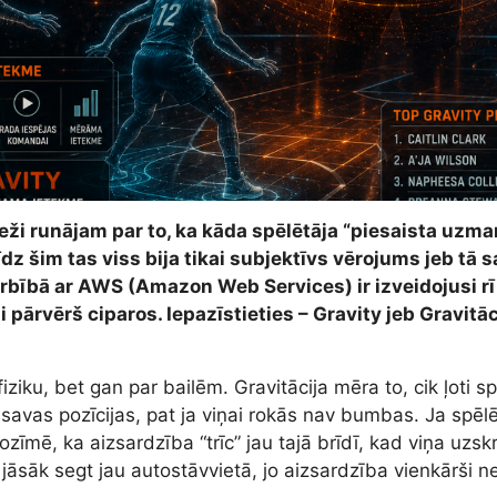
ži runājam par to, ka kāda spēlētāja “piesaista uzman
īdz šim tas viss bija tikai subjektīvs vērojums jeb tā 
ībā ar AWS (Amazon Web Services) ir izveidojusi rī
pārvērš ciparos. Iepazīstieties – Gravity jeb Gravitāc
iziku, bet gan par bailēm. Gravitācija mēra to, cik ļoti sp
avas pozīcijas, pat ja viņai rokās nav bumbas. Ja spēlē
ozīmē, ka aizsardzība “trīc” jau tajā brīdī, kad viņa uzs
 jāsāk segt jau autostāvvietā, jo aizsardzība vienkārši n