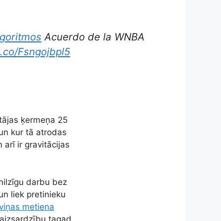
lgoritmos
Acuerdo de la WNBA
t.co/Fsngojbpl5
ētājas ķermeņa 25
 un kur tā atrodas
arī ir gravitācijas
milzīgu darbu bez
 liek pretinieku
 viņas metiena
” aizsardzību tagad