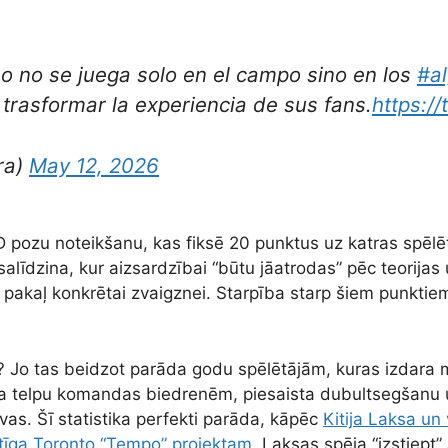
o no se juega solo en el campo sino en los
#a
rasformar la experiencia de sus fans.
https://
ra)
May 12, 2026
 pozu noteikšanu, kas fiksē 20 punktus uz katras spēl
salīdzina, kur aizsardzībai “būtu jāatrodas” pēc teorijas
 pakaļ konkrētai zvaigznei. Starpība starp šiem punktiem 
i? Jo tas beidzot parāda godu spēlētājām, kuras izdara 
 telpu komandas biedrenēm, piesaista dubultsegšanu un
lvas. Šī statistika perfekti parāda, kāpēc
Kitija Laksa un
vērtīga Toronto “Tempo” projektam
. Laksas spēja “izstiept