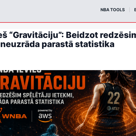
m
NBA TOOLS
 “Gravitāciju”: Beidzot redzēsi
 neuzrāda parastā statistika