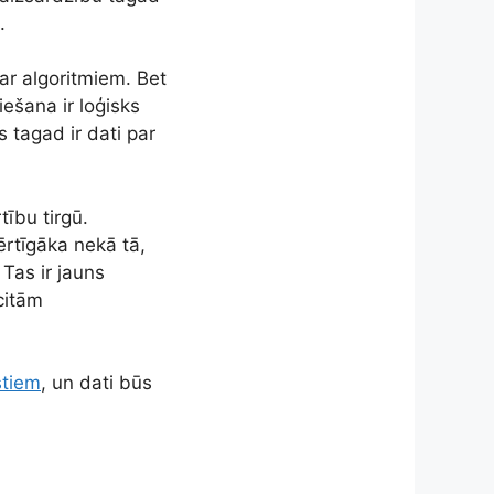
.
ar algoritmiem. Bet
iešana ir loģisks
s tagad ir dati par
ību tirgū.
ērtīgāka nekā tā,
Tas ir jauns
citām
stiem
, un dati būs