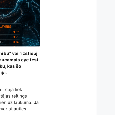
ību” vai “izstiepj
saucamais eye test.
ku, kas šo
ija.
ēlētāja liek
tājas reitings
krien uz laukuma. Ja
evar atļauties