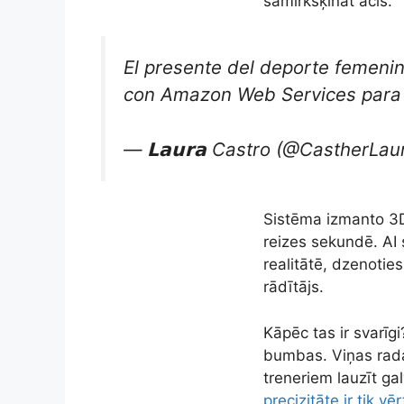
samirkšķināt acis.
El presente del deporte femenin
con Amazon Web Services para t
— 𝗟𝗮𝘂𝗿𝗮 Castro (@CastherLau
Sistēma izmanto 3D
reizes sekundē. AI 
realitātē, dzenoties
rādītājs.
Kāpēc tas ir svarīg
bumbas. Viņas rada
treneriem lauzīt ga
precizitāte ir tik 