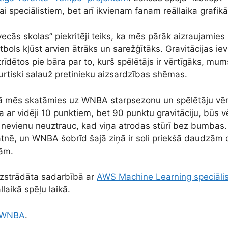
i speciālistiem, bet arī ikvienam fanam reāllaika grafikā
ecās skolas” piekritēji teiks, ka mēs pārāk aizraujamies 
bols kļūst arvien ātrāks un sarežģītāks. Gravitācijas iev
 strīdētos pie bāra par to, kurš spēlētājs ir vērtīgāks, mum
burtiski salauž pretinieku aizsardzības shēmas.
 kā mēs skatāmies uz WNBA starpsezonu un spēlētāju vērt
a ar vidēji 10 punktiem, bet 90 punktu gravitāciju, būs v
 nevienu neuztrauc, kad viņa atrodas stūrī bez bumbas. 
atnē, un WNBA šobrīd šajā ziņā ir soli priekšā daudzām 
gām.
 izstrādāta sadarbībā ar
AWS Machine Learning speciāli
laikā spēļu laikā.
WNBA
.